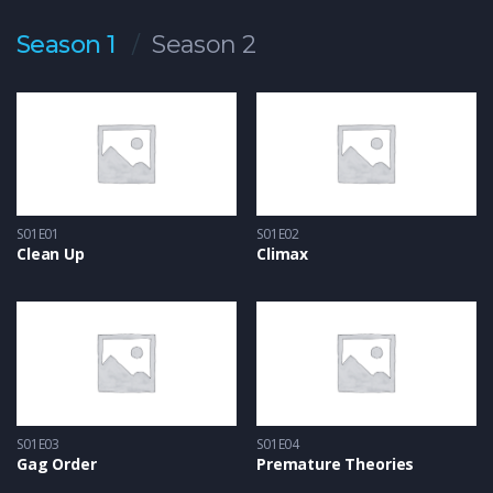
Sed leo elit, volutpat quis aliquet eu, elementum eget arcu.
Season 1
Season 2
Aenean ligula tellus, malesuada eu ultrices vel, vulputate sit
amet metus. Donec tincidunt sapien ut enim feugiat, sed
egestas dolor ornare.
S01E01
S01E02
Clean Up
Climax
S01E03
S01E04
Gag Order
Premature Theories