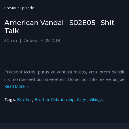
Previous Episode
American Vandal - S02E05 - Shit
Talk
30min
Added: 14.09.2018
Praesent iaculis, purus ac vehicula mattis, arcu lorem blandit
nisl, non laoreet dui mi eget elit. Donec porttitor ex vel augue
Read More
maximus luctus. Vivamus finibus nibh eu nunc volutpat suscipit.
Nam vulputate libero quis nisi euismod rhoncus. Sed eu
Tags:
Brother
,
Brother Relationship
,
Kings
,
Vikings
euismod felis. Aenean ullamcorper dapibus odio ac tempor.
Aliquam iaculis, quam vitae imperdiet consectetur, mi ante
semper metus, ac efficitur nisi justo ut eros. Maecenas
suscipit turpis fermentum elementum scelerisque.